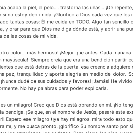
pia acaba la piel, el pelo…. trastorna las uñas… ¡De repente
 no estoy deprimida. ¡Glorifico a Dios cada vez que les r
ado tantas cosas: Él me cuida en TODO. Algo tan sencillo
ia, y orar para que Dios me diga dónde está, y abrir una pue
 de las cosas de mi vida! 
otro color… más hermoso! ¡Mejor que antes! Cada mañana p
en mayúscula!  Siempre creía que era una bendición partir 
ientes que está detrás de la puerta, esa creencia adquiere
na paz, tranquilidad y aporta alegría en medio del dolor. ¡S
ca. ¡Nunca dudé de sus cuidados y favores! ¡Jamás! He vivid
ormente. No hay palabras para poder explicarla. 
 es un milagro! Creo que Dios está obrando en mí. ¡No ten
 la bendiga! ¡Se que, en el nombre de Jesús, pasaré este exa
r!! Espero ese milagro (¡ya hay milagros, mira todo esto q
a mí, y me busca pronto, ¡glorifico Su nombre santo por si