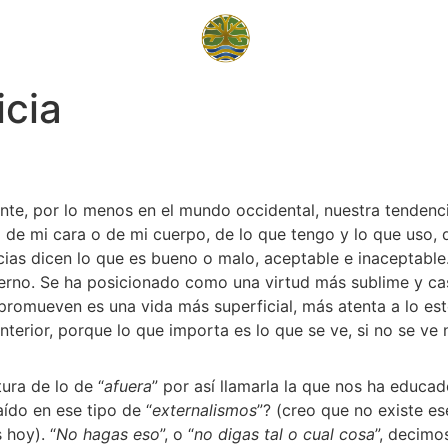
icia
ente, por lo menos en el mundo occidental, nuestra tendenc
 de mi cara o de mi cuerpo, de lo que tengo y lo que uso, d
ias dicen lo que es bueno o malo, aceptable e inaceptable.
erno. Se ha posicionado como una virtud más sublime y casi
omueven es una vida más superficial, más atenta a lo esté
nterior, porque lo que importa es lo que se ve, si no se ve 
tura de lo de “
afuera
” por así llamarla la que nos ha educa
ído en ese tipo de “
externalismos
”? (creo que no existe es
 hoy). “
No hagas eso
”, o “
no digas tal o cual cosa
”, decimos