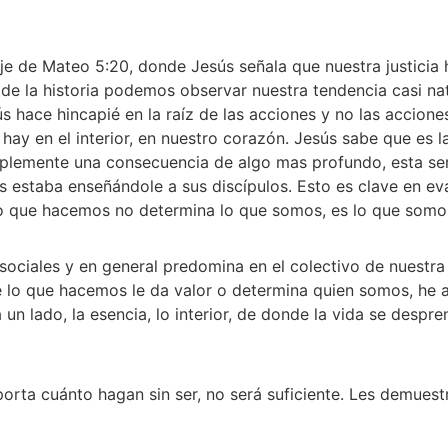
e de Mateo 5:20, donde Jesús señala que nuestra justicia ha
 de la historia podemos observar nuestra tendencia casi natu
 hace hincapié en la raíz de las acciones y no las acciones 
ay en el interior, en nuestro corazón. Jesús sabe que es la 
mplemente una consecuencia de algo mas profundo, esta ser
ús estaba enseñándole a sus discípulos. Esto es clave en ev
o que hacemos no determina lo que somos, es lo que somos
 sociales y en general predomina en el colectivo de nuestra
 lo que hacemos le da valor o determina quien somos, he ahí 
un lado, la esencia, lo interior, de donde la vida se despr
orta cuánto hagan sin ser, no será suficiente. Les demuest