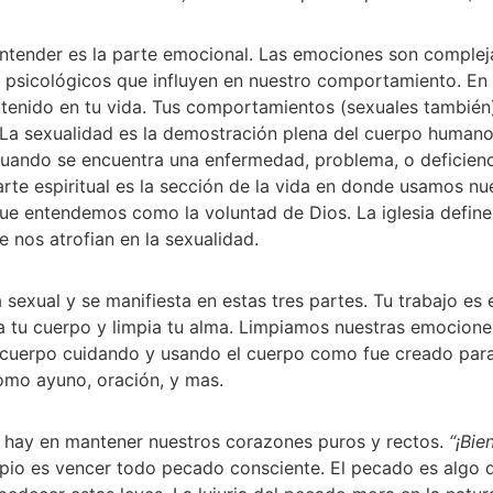
 entender es la parte emocional. Las emociones son complej
y psicológicos que influyen en nuestro comportamiento. En 
tenido en tu vida. Tus comportamientos (sexuales también)
a. La sexualidad es la demostración plena del cuerpo human
uando se encuentra una enfermedad, problema, o deficiencia
arte espiritual es la sección de la vida en donde usamos nue
ue entendemos como la voluntad de Dios. La iglesia define
 nos atrofian en la sexualidad. 
xual y se manifiesta en estas tres partes. Tu trabajo es el
a tu cuerpo y limpia tu alma. Limpiamos nuestras emociones 
o cuerpo cuidando y usando el cuerpo como fue creado para 
como ayuno, oración, y mas. 
 hay en mantener nuestros corazones puros y rectos. 
“¡Bie
mpio es vencer todo pecado consciente. El pecado es algo q