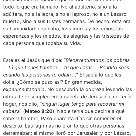
todo lo que era humano. No al adulterio, sino a la 
adúltera, no a la lepra, sino al leproso, no a un Lázaro 
muerto, sino a sus tristes hermanas. De hecho, esta era 
su humanidad: resonaba, los amores y los odios, las 
esperanzas y los miedos, las alegrías y las tristezas de 
cada persona que tocaba su vida.
Este es el Jesús que dice: “
Bienaventurados los pobres 
… tú que tienes hambre … tú que lloras … Bendito seas 
cuando las personas te odian …
” Él sabía lo que les 
dolía. ¿Cómo se puso así? En gran medida, 
experimentándolo
. No descubrió la pobreza leyendo las 
cifras de desempleo en la gaceta de Jerusalén; no tenía 
hogar, nos dijo, “
ningún lugar tengo para recostar mi 
cabeza
” (
Mateo 8:20
). Nadie tenía que decirle a qué 
sabe el hambre; Pasó cuarenta días sin comer en el 
desierto. Las lágrimas no eran lo que otras personas 
derramaban; él mismo lloró por Jerusalén y por Lázaro, 