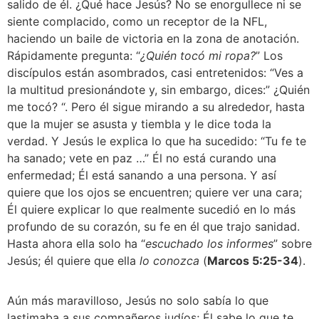
salido de él. ¿Qué hace Jesús? No se enorgullece ni se 
siente complacido, como un receptor de la NFL, 
haciendo un baile de victoria en la zona de anotación. 
Rápidamente pregunta: “
¿Quién tocó mi ropa?
” Los 
discípulos están asombrados, casi entretenidos: “Ves a 
la multitud presionándote y, sin embargo, dices:” ¿Quién 
me tocó? “. Pero él sigue mirando a su alrededor, hasta 
que la mujer se asusta y tiembla y le dice toda la 
verdad. Y Jesús le explica lo que ha sucedido: “Tu fe te 
ha sanado; vete en paz …” Él no está curando una 
enfermedad; Él está sanando a una persona. Y así 
quiere que los ojos se encuentren; quiere ver una cara; 
Él quiere explicar lo que realmente sucedió en lo más 
profundo de su corazón, su fe en él que trajo sanidad. 
Hasta ahora ella solo ha “
escuchado los informes
” sobre 
Jesús; él quiere que ella 
lo conozca 
(
Marcos 5:25-34
).
Aún más maravilloso, Jesús no solo sabía lo que 
lastimaba a sus compañeros judíos; Él sabe lo que te 