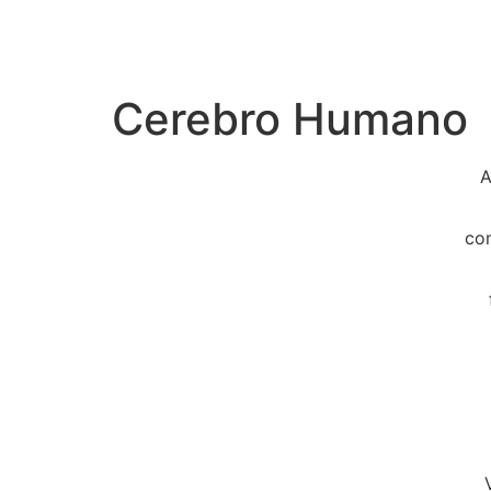
Cerebro Humano
A
com