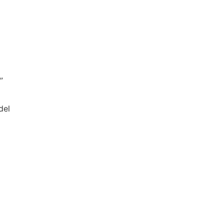
” 
del 
 
 