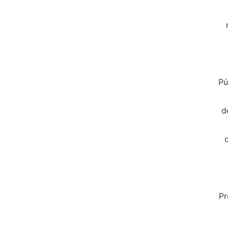
Pu
d
Pr