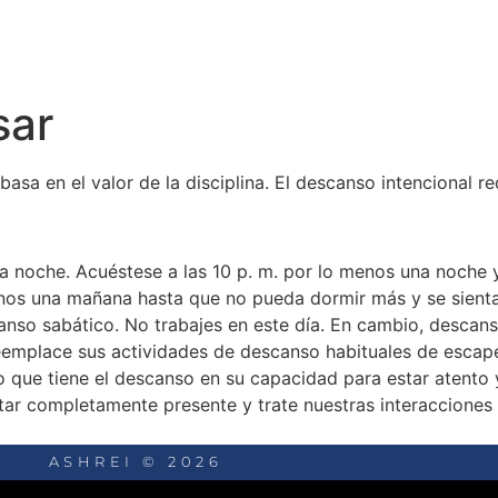
sar
sa en el valor de la disciplina. El descanso intencional req
 noche. Acuéstese a las 10 p. m. por lo menos una noche y, 
enos una mañana hasta que no pueda dormir más y se sien
nso sabático. No trabajes en este día. En cambio, descans
y reemplace sus actividades de descanso habituales de escap
to que tiene el descanso en su capacidad para estar atent
ar completamente presente y trate nuestras interacciones 
ASHREI © 2026