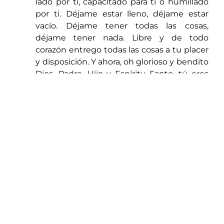
lado por ti, capacitado para ti o humillado
por ti. Déjame estar lleno, déjame estar
vacío. Déjame tener todas las cosas,
déjame tener nada. Libre y de todo
corazón entrego todas las cosas a tu placer
y disposición. Y ahora, oh glorioso y bendito
Dios, Padre, Hijo y Espíritu Santo, tú eres
mío y yo soy tuyo. Que así sea. Y el pacto
que hice en la tierra, sea ratificado en los
cielos. Amén.”
Toma un minuto cinco veces al día para
reconocer la presencia de Dios y volver a
enfocarte en Él. Si deseas tener éxito con
esto, puedes considerar configurar
recordatorios en tu teléfono.
November 13, 2024
ASHREI © 2026